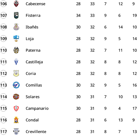
106
Cabecense
28
33
7
12
9
107
Fisterra
34
33
9
6
19
108
Ibañés
30
32
6
14
10
109
Loja
28
32
9
5
14
110
Paterna
28
32
7
11
10
111
Castilleja
28
32
8
8
12
112
Coria
28
32
8
8
12
113
Comillas
30
32
9
5
16
114
Solares
30
31
7
10
13
115
Campanario
30
31
9
4
17
116
Condal
28
31
6
13
9
117
Crevillente
28
31
8
7
13