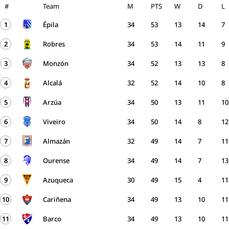
#
Team
M
PTS
W
D
L
1
Épila
34
53
13
14
7
2
Robres
34
53
14
11
9
3
Monzón
34
52
13
13
8
4
Alcalá
32
52
14
10
8
5
Arzúa
34
50
13
11
10
6
Viveiro
34
50
14
8
12
7
Almazán
32
49
14
7
11
8
Ourense
34
49
14
7
13
9
Azuqueca
30
49
15
4
11
10
Cariñena
34
49
13
10
11
11
Barco
34
49
13
10
11