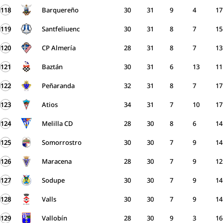
118
Barquereño
30
31
9
4
17
119
Santfeliuenc
30
31
8
7
15
120
CP Almería
28
31
8
7
13
121
Baztán
30
31
6
13
11
122
Peñaranda
32
31
8
7
17
123
Atios
34
31
7
10
17
124
Melilla CD
28
30
8
6
14
125
Somorrostro
30
30
7
9
14
126
Maracena
28
30
7
9
12
127
Sodupe
30
30
7
9
14
128
Valls
30
30
7
9
14
129
Vallobín
28
30
9
3
16