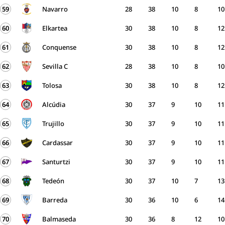
59
Navarro
28
38
10
8
10
60
Elkartea
30
38
10
8
12
61
Conquense
30
38
10
8
12
62
Sevilla C
28
38
10
8
10
63
Tolosa
30
38
10
8
12
64
Alcúdia
30
37
9
10
11
65
Trujillo
30
37
9
10
11
66
Cardassar
30
37
9
10
11
67
Santurtzi
30
37
9
10
11
68
Tedeón
30
37
10
7
13
69
Barreda
30
36
10
6
14
70
Balmaseda
30
36
8
12
10