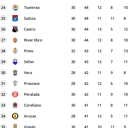
24
Txantrea
30
44
12
8
10
25
Subiza
30
44
11
11
8
26
Castro
30
44
13
5
12
27
River Ebro
30
44
12
8
10
28
Pinto
32
43
12
7
13
29
Sóller
30
43
12
7
11
30
Vera
28
42
11
9
8
31
Praviano
28
42
12
6
10
32
Peralada
30
42
11
9
10
33
Corellano
30
41
11
8
11
34
Arucas
28
41
12
5
11
35
Vianés
30
41
10
11
9