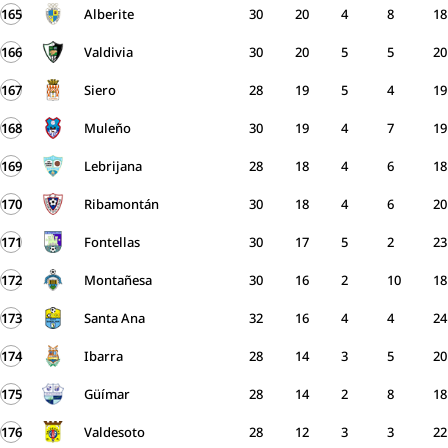
165
Alberite
30
20
4
8
18
166
Valdivia
30
20
5
5
20
167
Siero
28
19
5
4
19
168
Muleño
30
19
4
7
19
169
Lebrijana
28
18
4
6
18
170
Ribamontán
30
18
4
6
20
171
Fontellas
30
17
5
2
23
172
Montañesa
30
16
2
10
18
173
Santa Ana
32
16
4
4
24
174
Ibarra
28
14
3
5
20
175
Güímar
28
14
2
8
18
176
Valdesoto
28
12
3
3
22