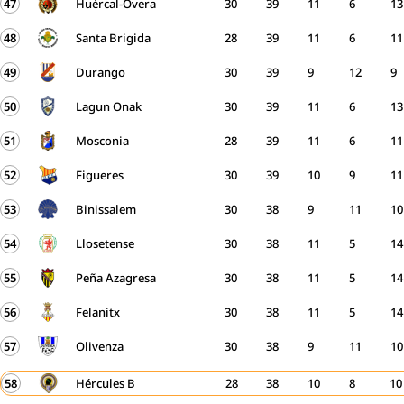
47
Huércal-Overa
30
39
11
6
13
48
Santa Brigida
28
39
11
6
11
49
Durango
30
39
9
12
9
50
Lagun Onak
30
39
11
6
13
51
Mosconia
28
39
11
6
11
52
Figueres
30
39
10
9
11
53
Binissalem
30
38
9
11
10
54
Llosetense
30
38
11
5
14
55
Peña Azagresa
30
38
11
5
14
56
Felanitx
30
38
11
5
14
57
Olivenza
30
38
9
11
10
58
Hércules B
28
38
10
8
10