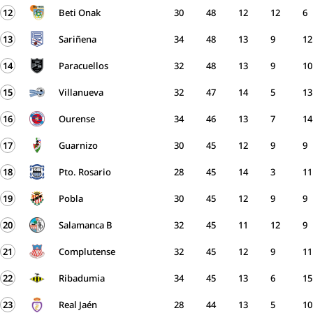
12
Beti Onak
30
48
12
12
6
13
Sariñena
34
48
13
9
12
14
Paracuellos
32
48
13
9
10
15
Villanueva
32
47
14
5
13
16
Ourense
34
46
13
7
14
17
Guarnizo
30
45
12
9
9
18
Pto. Rosario
28
45
14
3
11
19
Pobla
30
45
12
9
9
20
Salamanca B
32
45
11
12
9
21
Complutense
32
45
12
9
11
22
Ribadumia
34
45
13
6
15
23
Real Jaén
28
44
13
5
10