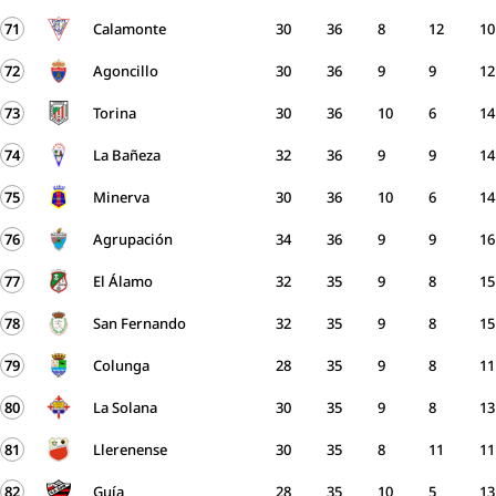
71
Calamonte
30
36
8
12
10
72
Agoncillo
30
36
9
9
12
73
Torina
30
36
10
6
14
74
La Bañeza
32
36
9
9
14
75
Minerva
30
36
10
6
14
76
Agrupación
34
36
9
9
16
77
El Álamo
32
35
9
8
15
78
San Fernando
32
35
9
8
15
79
Colunga
28
35
9
8
11
80
La Solana
30
35
9
8
13
81
Llerenense
30
35
8
11
11
82
Guía
28
35
10
5
13