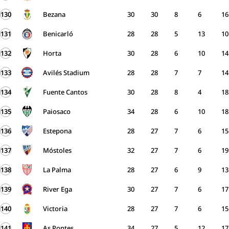
130
Bezana
30
30
8
6
16
131
Benicarló
28
28
5
13
10
132
Horta
30
28
6
10
14
133
Avilés Stadium
28
28
7
7
14
134
Fuente Cantos
30
28
8
4
18
135
Paiosaco
34
28
6
10
18
136
Estepona
28
27
7
6
15
137
Móstoles
32
27
7
6
19
138
La Palma
28
27
6
9
13
139
River Ega
30
27
7
6
17
140
Victoria
28
27
7
6
15
141
As Pontes
34
27
5
12
17