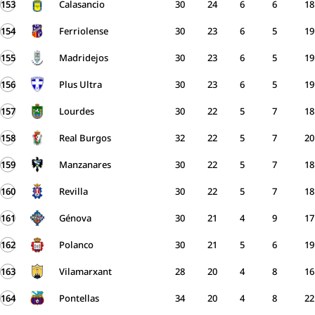
153
Calasancio
30
24
6
6
18
154
Ferriolense
30
23
6
5
19
155
Madridejos
30
23
6
5
19
156
Plus Ultra
30
23
6
5
19
157
Lourdes
30
22
5
7
18
158
Real Burgos
32
22
5
7
20
159
Manzanares
30
22
5
7
18
160
Revilla
30
22
5
7
18
161
Génova
30
21
4
9
17
162
Polanco
30
21
5
6
19
163
Vilamarxant
28
20
4
8
16
164
Pontellas
34
20
4
8
22