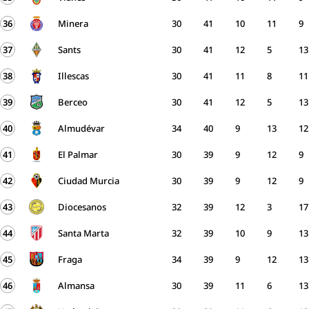
36
Minera
30
41
10
11
9
37
Sants
30
41
12
5
13
38
Illescas
30
41
11
8
11
39
Berceo
30
41
12
5
13
40
Almudévar
34
40
9
13
12
41
El Palmar
30
39
9
12
9
42
Ciudad Murcia
30
39
9
12
9
43
Diocesanos
32
39
12
3
17
44
Santa Marta
32
39
10
9
13
45
Fraga
34
39
9
12
13
46
Almansa
30
39
11
6
13