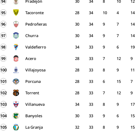
94
Pradejón
30
34
8
10
12
95
Tacoronte
28
34
10
4
14
96
Pedroñeras
30
34
9
7
14
97
Churra
30
34
9
7
14
98
Valdefierro
34
33
9
6
19
99
Acero
28
33
7
12
9
100
Villajoyosa
28
33
8
9
11
101
Porcuna
28
33
6
15
7
102
Torrent
28
33
7
12
9
103
Villanueva
34
33
8
9
17
104
Banyoles
30
33
9
6
15
105
La Granja
32
33
8
9
15