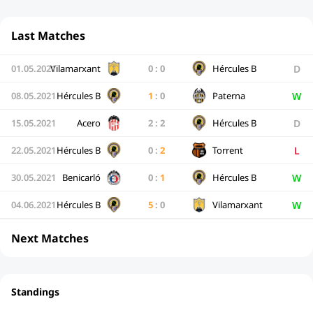
Last Matches
D
01.05.2021
Vilamarxant
0
:
0
Hércules B
W
08.05.2021
Hércules B
1
:
0
Paterna
D
15.05.2021
Acero
2
:
2
Hércules B
L
22.05.2021
Hércules B
0
:
2
Torrent
W
30.05.2021
Benicarló
0
:
1
Hércules B
W
04.06.2021
Hércules B
5
:
0
Vilamarxant
Next Matches
Standings