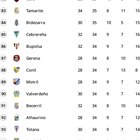
83
Tamarite
34
35
8
11
15
84
Bidezarra
30
35
10
5
15
85
Cebrereña
32
34
9
7
16
86
Bupolsa
32
34
9
7
16
87
Gerena
28
34
8
10
10
88
Conil
28
34
7
13
8
89
Motril
28
34
9
7
12
90
Valverdeño
30
34
9
7
14
91
Becerril
32
34
8
10
14
92
Alhaurino
28
34
9
7
12
93
Totana
30
34
9
7
14