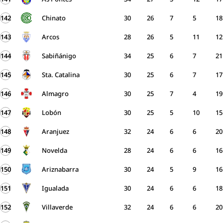
142
Chinato
30
26
7
5
18
143
Arcos
28
26
5
11
12
144
Sabiñánigo
34
25
6
7
21
145
Sta. Catalina
30
25
6
7
17
146
Almagro
30
25
7
4
19
147
Lobón
30
25
5
10
15
148
Aranjuez
32
24
6
6
20
149
Novelda
28
24
6
6
16
150
Ariznabarra
30
24
5
9
16
151
Igualada
30
24
6
6
18
152
Villaverde
32
24
6
6
20