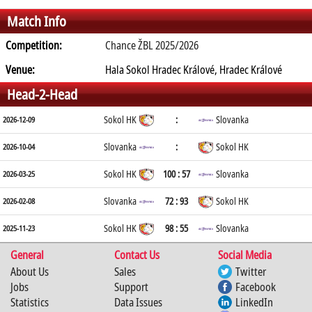
Match Info
Competition:
Chance ŽBL 2025/2026
Venue:
Hala Sokol Hradec Králové, Hradec Králové
Head-2-Head
Sokol HK
:
Slovanka
2026-12-09
Slovanka
:
Sokol HK
2026-10-04
Sokol HK
100 : 57
Slovanka
2026-03-25
Slovanka
72 : 93
Sokol HK
2026-02-08
Sokol HK
98 : 55
Slovanka
2025-11-23
General
Contact Us
Social Media
About Us
Sales
Twitter
Jobs
Support
Facebook
Statistics
Data Issues
LinkedIn