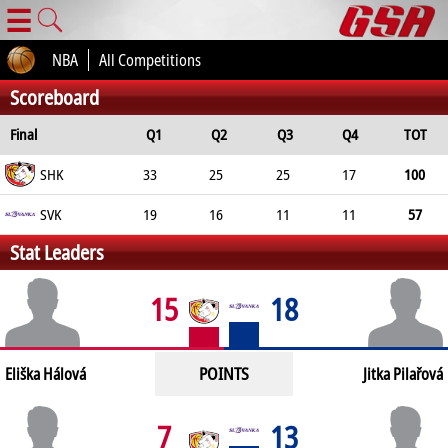
☰
NBA
All Competitions
Scoreboard
Final
Q1
Q2
Q3
Q4
TOT
SHK
33
25
25
17
100
SVK
19
16
11
11
57
Stat Leaders
15
18
POINTS
Eliška Hálová
Jitka Pilařová
7
13