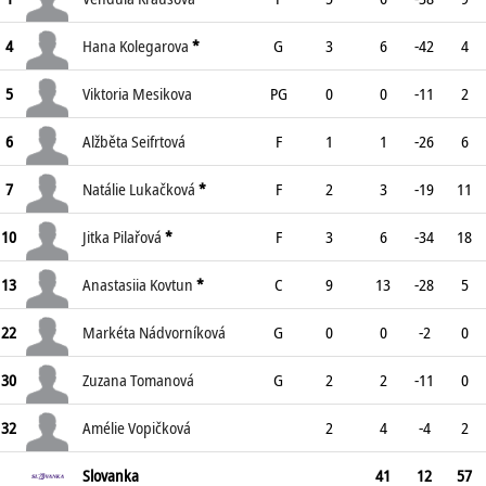
4
Hana Kolegarova
*
G
3
6
-42
4
5
Viktoria Mesikova
PG
0
0
-11
2
6
Alžběta Seifrtová
F
1
1
-26
6
7
Natálie Lukačková
*
F
2
3
-19
11
10
Jitka Pilařová
*
F
3
6
-34
18
13
Anastasiia Kovtun
*
C
9
13
-28
5
22
Markéta Nádvorníková
G
0
0
-2
0
30
Zuzana Tomanová
G
2
2
-11
0
32
Amélie Vopičková
2
4
-4
2
Slovanka
41
12
57