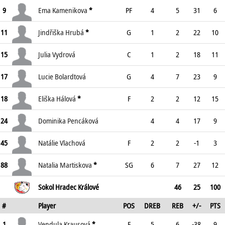
9
Ema Kamenikova
*
PF
4
5
31
6
11
Jindřiška Hrubá
*
G
1
2
22
10
15
Julia Vydrová
C
1
2
18
11
17
Lucie Bolardtová
G
4
7
23
9
18
Eliška Hálová
*
F
2
2
12
15
24
Dominika Pencáková
4
4
17
9
45
Natálie Vlachová
F
2
2
-1
3
88
Natalia Martiskova
*
SG
6
7
27
12
Sokol Hradec Králové
46
25
100
#
Player
POS
DREB
REB
+/-
PTS
1
Vendula Krausová
*
F
5
6
-38
9