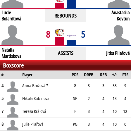
Lucie
Anastasiia
REBOUNDS
Bolardtová
Kovtun
8
5
Natalia
ASSISTS
Jitka Pilařová
Martiskova
Boxscore
#
Player
POS
DREB
REB
+/-
PTS
4
Anna Brožová
*
G
3
3
33
9
5
Nikola Kubinova
SF
2
4
13
4
7
Tereza Králová
F
3
4
10
12
8
Julie Pilařová
PG
3
4
10
0