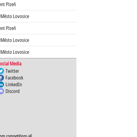
ent Plzeň
 Město Lovosice
ent Plzeň
 Město Lovosice
 Město Lovosice
ocial Media
Twitter
Facebook
LinkedIn
Discord
rom competitions all