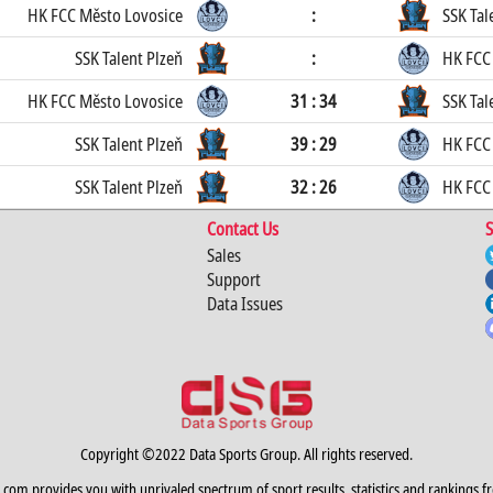
HK FCC Město Lovosice
:
SSK Tal
SSK Talent Plzeň
:
HK FCC
HK FCC Město Lovosice
31 : 34
SSK Tal
SSK Talent Plzeň
39 : 29
HK FCC
SSK Talent Plzeň
32 : 26
HK FCC
Contact Us
S
Sales
Support
Data Issues
Copyright ©2022 Data Sports Group. All rights reserved.
.com provides you with unrivaled spectrum of sport results, statistics and rankings f