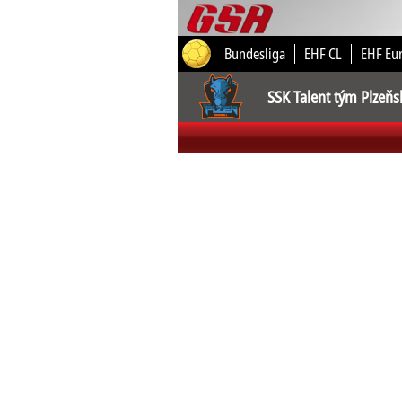
Bundesliga
EHF CL
EHF Eu
SSK Talent tým Plzeňs