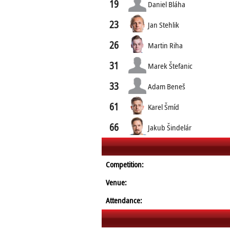
19
Daniel Bláha
23
Jan Stehlik
26
Martin Riha
31
Marek Štefanic
33
Adam Beneš
61
Karel Šmíd
66
Jakub Šindelár
Competition:
Venue:
Attendance: