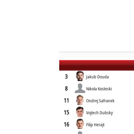
3
Jakub Douda
8
Nikola Kosteski
11
Ondrej Safranek
15
Vojtech Dubsky
16
Filip Herajt