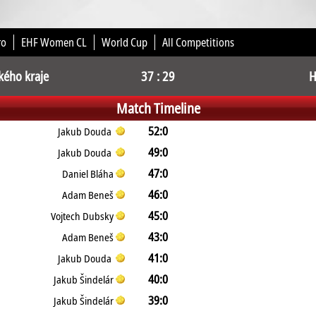
ro
EHF Women CL
World Cup
All Competitions
kého kraje
37 : 29
H
Match Timeline
52:0
Jakub Douda
49:0
Jakub Douda
47:0
Daniel Bláha
46:0
Adam Beneš
45:0
Vojtech Dubsky
43:0
Adam Beneš
41:0
Jakub Douda
40:0
Jakub Šindelár
39:0
Jakub Šindelár