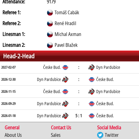
Attendance:
9179
Referee 1:
Tomáš Cabák
Referee 2:
René Hradil
Linesman 1:
Michal Axman
Linesman 2:
Pavel Blažek
Head-2-Head
Česke Bud.
:
Dyn Pardubice
2027-02-07
Dyn Pardubice
:
Česke Bud.
2026-12-30
Česke Bud.
:
Dyn Pardubice
2026-11-15
Dyn Pardubice
:
Česke Bud.
2026-09-29
Dyn Pardubice
5 : 1
Česke Bud.
2026-01-18
General
Contact Us
Social Media
About Us
Sales
Twitter