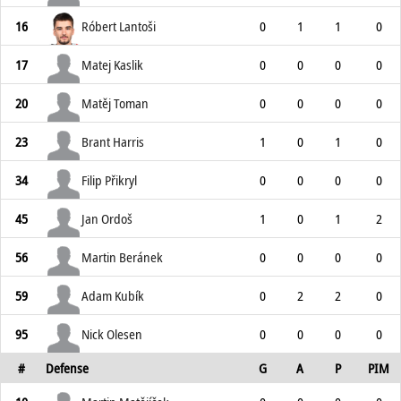
16
Róbert Lantoši
0
1
1
0
17
Matej Kaslik
0
0
0
0
20
Matěj Toman
0
0
0
0
23
Brant Harris
1
0
1
0
34
Filip Přikryl
0
0
0
0
45
Jan Ordoš
1
0
1
2
56
Martin Beránek
0
0
0
0
59
Adam Kubík
0
2
2
0
95
Nick Olesen
0
0
0
0
#
Defense
G
A
P
PIM