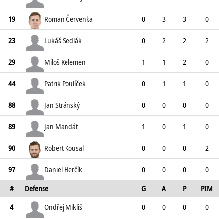
19
Roman Červenka
0
3
3
0
23
Lukáš Sedlák
0
2
2
2
29
Miloš Kelemen
1
1
2
0
44
Patrik Poulíček
0
1
1
0
88
Jan Stránský
0
0
0
0
89
Jan Mandát
1
0
1
0
90
Robert Kousal
0
0
0
2
97
Daniel Herčík
0
0
0
0
#
Defense
G
A
P
PIM
4
Ondřej Mikliš
0
0
0
0