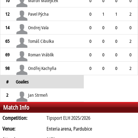
10
Martin Matějíček
0
0
0
0
12
Pavel Pýcha
0
1
1
2
14
Ondrej Vala
0
0
0
0
65
Tomáš Cibulka
0
0
0
2
69
Roman Vráblík
0
0
0
0
98
Ondřej Kachyňa
0
0
0
2
#
Goalies
2
Jan Strmeň
Match Info
Competition:
Tipsport ELH 2025/2026
Venue:
Enteria arena, Pardubice