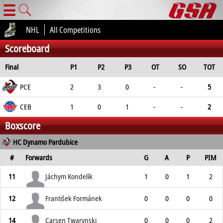
☰
NHL
All Competitions
Scoreboard
Final
P1
P2
P3
OT
SO
TOT
PCE
2
3
0
-
-
5
CEB
1
0
1
-
-
2
Boxscore
HC Dynamo Pardubice
#
Forwards
G
A
P
PIM
11
Jáchym Kondelík
1
0
1
2
12
František Formánek
0
0
0
0
14
Carsen Twarynski
0
0
0
2