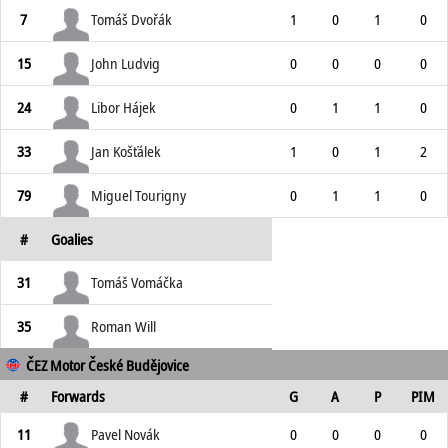
7
Tomáš Dvořák
1
0
1
0
15
John Ludvig
0
0
0
0
24
Libor Hájek
0
1
1
0
33
Jan Košťálek
1
0
1
2
79
Miguel Tourigny
0
1
1
0
#
Goalies
31
Tomáš Vomáčka
35
Roman Will
ČEZ Motor České Budějovice
#
Forwards
G
A
P
PIM
11
Pavel Novák
0
0
0
0