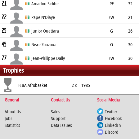
21
205cm
Amadou Sidibe
PF
32
22
203cm
Pape N'Diaye
FW
21
25
213cm
104kg
Junior Ouattara
G
26
45
190cm
Nisre Zouzoua
G
30
77
186cm
Jean-Philippe Dally
FW
30
Trophies
200cm
FIBA Afrobasket
2 x
1985
General
Contact Us
Social Media
About Us
Sales
Twitter
Jobs
Support
Facebook
Statistics
Data Issues
LinkedIn
Discord