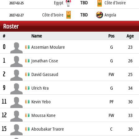
TBD
Egypt
Côte d'Ivoire
2027-02-25
TBD
Côte d'Ivoire
Angola
2027-02-27
Roster
#
Name
Pos
Age
Height
Weight
Place of Birth
0
Assemian Moulare
G
23
1
193cm
Jonathan Cisse
G
26
2
192cm
David Gassaud
FW
25
9
200cm
Ulrich Kra
G
34
11
186cm
Kevin Yebo
PF
30
12
202cm
92kg
Moussa Kone
FW
33
15
Aboubakar Traore
C
30