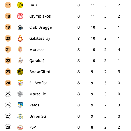
17
BVB
8
11
3
2
18
Olympiakós
8
11
3
2
19
Club Brugge
8
10
3
1
20
Galatasaray
8
10
3
1
21
Monaco
8
10
2
4
22
Qarabağ
8
10
3
1
23
Bodø/Glimt
8
9
2
3
24
SL Benfica
8
9
3
0
25
Marseille
8
9
3
0
26
Páfos
8
9
2
3
27
Union SG
8
9
3
0
28
PSV
8
8
2
2