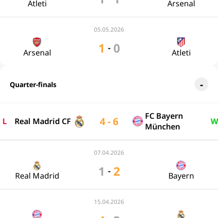
Atleti
Arsenal
05.05.2026
1
0
-
Arsenal
Atleti
Quarter-finals
FC Bayern
4 - 6
L
Real Madrid CF
W
München
07.04.2026
1
2
-
Real Madrid
Bayern
15.04.2026