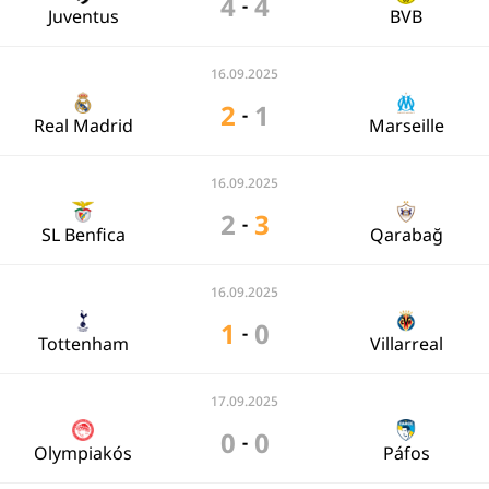
4
4
-
Juventus
BVB
16.09.2025
2
1
-
Real Madrid
Marseille
16.09.2025
2
3
-
SL Benfica
Qarabağ
16.09.2025
1
0
-
Tottenham
Villarreal
17.09.2025
0
0
-
Olympiakós
Páfos