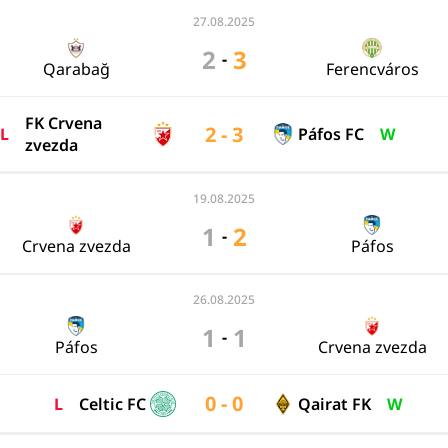
27.08.2025
2
3
-
Qarabağ
Ferencváros
FK Crvena
2 - 3
L
Páfos FC
W
zvezda
19.08.2025
1
2
-
Crvena zvezda
Páfos
26.08.2025
1
1
-
Páfos
Crvena zvezda
0 - 0
L
Celtic FC
Qairat FK
W