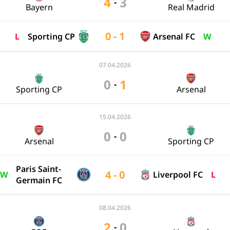
4
3
-
Bayern
Real Madrid
0 - 1
L
Sporting CP
Arsenal FC
W
07.04.2026
0
1
-
Sporting CP
Arsenal
15.04.2026
0
0
-
Arsenal
Sporting CP
Paris Saint-
4 - 0
W
Liverpool FC
L
Germain FC
08.04.2026
2
0
-