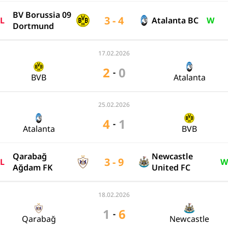
BV Borussia 09
3 - 4
L
Atalanta BC
W
Dortmund
17.02.2026
2
0
-
BVB
Atalanta
25.02.2026
4
1
-
Atalanta
BVB
Qarabağ
Newcastle
3 - 9
L
W
Ağdam FK
United FC
18.02.2026
1
6
-
Qarabağ
Newcastle