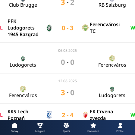
3
2
-
Club Brugge
RB Salzburg
PFK
Ferencvárosi
0 - 3
L
Ludogorets
W
TC
1945 Razgrad
06.08.2025
0
0
-
Ludogorets
Ferencváros
12.08.2025
3
0
-
Ferencváros
Ludogorets
KKS Lech
FK Crvena
2 - 4
L
W
Poznań
zvezda
Today
Leagues
Sports
Favourites
Profile
06.08.2025