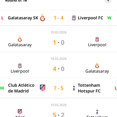
Round of 16
1 - 4
L
Galatasaray SK
Liverpool FC
W
10.03.2026
1
0
-
Galatasaray
Liverpool
18.03.2026
4
0
-
Liverpool
Galatasaray
Club Atlético
Tottenham
7 - 5
W
L
de Madrid
Hotspur FC
10.03.2026
5
2
-