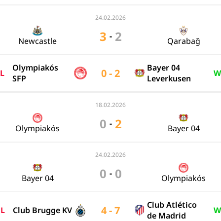
24.02.2026
3
2
-
Newcastle
Qarabağ
Olympiakós
Bayer 04
0 - 2
L
W
SFP
Leverkusen
18.02.2026
0
2
-
Olympiakós
Bayer 04
24.02.2026
0
0
-
Bayer 04
Olympiakós
Club Atlético
4 - 7
L
Club Brugge KV
W
de Madrid