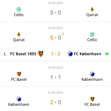
20.08.2025
0
0
-
Celtic
Qairat
26.08.2025
P
0
0
-
Qairat
Celtic
1 - 3
L
FC Basel 1893
FC København
W
20.08.2025
1
1
-
FC Basel
København
27.08.2025
2
0
-
København
FC Basel