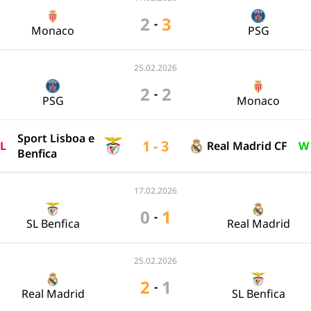
2
3
-
Monaco
PSG
25.02.2026
2
2
-
PSG
Monaco
Sport Lisboa e
1 - 3
L
Real Madrid CF
W
Benfica
17.02.2026
0
1
-
SL Benfica
Real Madrid
25.02.2026
2
1
-
Real Madrid
SL Benfica