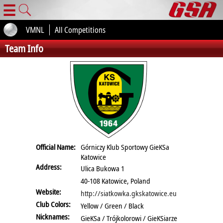
☰
VMNL
All Competitions
Team Info
Official Name:
Górniczy Klub Sportowy GieKSa
Katowice
Address:
Ulica Bukowa 1
40-108 Katowice, Poland
Website:
http://siatkowka.gkskatowice.eu
Club Colors:
Yellow / Green / Black
Nicknames:
GieKSa / Trójkolorowi / GieKSiarze