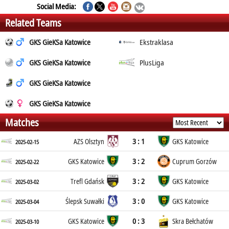
Social Media:
Related Teams
GKS GieKSa Katowice
Ekstraklasa
GKS GieKSa Katowice
PlusLiga
GKS GieKSa Katowice
GKS GieKSa Katowice
Matches
3 : 1
AZS Olsztyn
GKS Katowice
2025-02-15
3 : 2
GKS Katowice
Cuprum Gorzów
2025-02-22
3 : 2
Trefl Gdańsk
GKS Katowice
2025-03-02
3 : 0
Ślepsk Suwałki
GKS Katowice
2025-03-04
0 : 3
GKS Katowice
Skra Bełchatów
2025-03-10