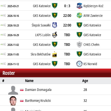
0 : 3
GKS Katowice
Kędzierzyn-Koź
2025-03-21
22:00
GKS Katowice
AVW Zawiercie
2026-10-16
22:00
Ślepsk Suwałki
GKS Katowice
2026-10-23
TBD
LKPS Lublin
GKS Katowice
2026-10-29
TBD
GKS Katowice
CHKS Chełm
2026-11-02
TBD
Skra Bełchatów
GKS Katowice
2026-11-05
TBD
GKS Katowice
KS Norwid
2026-11-12
Roster
#
Name
Age
Position
Height
Weight
Spike
Block
Damian Domagala
28
Wing spiker
199cm
Bartłomiej Krulicki
32