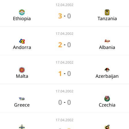
12.04.2002
3
0
-
Ethiopia
Tanzania
17.04.2002
2
0
-
Andorra
Albania
17.04.2002
1
0
-
Malta
Azerbaijan
17.04.2002
0
0
-
Greece
Czechia
17.04.2002