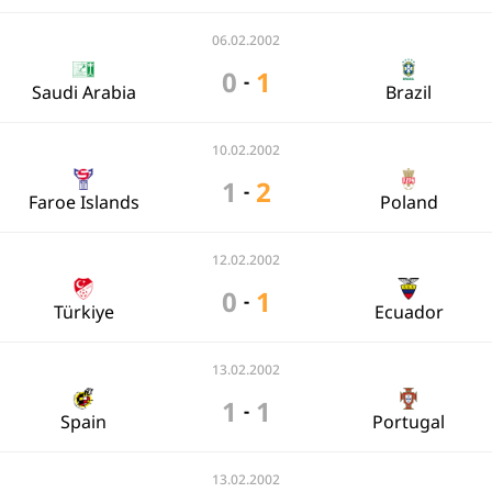
06.02.2002
0
1
-
Saudi Arabia
Brazil
10.02.2002
1
2
-
Faroe Islands
Poland
12.02.2002
0
1
-
Türkiye
Ecuador
13.02.2002
1
1
-
Spain
Portugal
13.02.2002