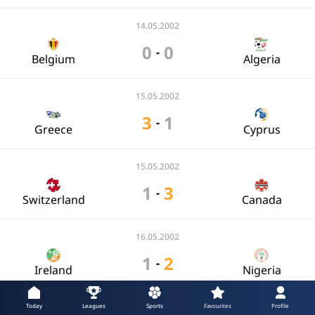
14.05.2002
0
0
-
Belgium
Algeria
15.05.2002
3
1
-
Greece
Cyprus
15.05.2002
1
3
-
Switzerland
Canada
16.05.2002
1
2
-
Ireland
Nigeria
16.05.2002
Today
Leagues
Sports
Favourites
Profile