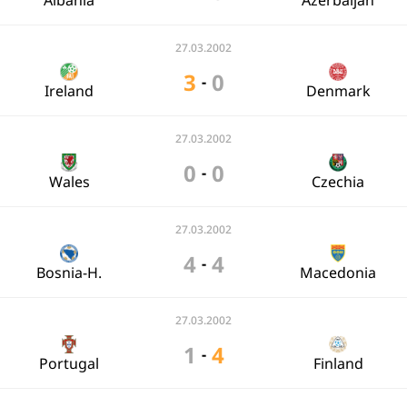
Albania
Azerbaijan
27.03.2002
3
0
-
Ireland
Denmark
27.03.2002
0
0
-
Wales
Czechia
27.03.2002
4
4
-
Bosnia-H.
Macedonia
27.03.2002
1
4
-
Portugal
Finland