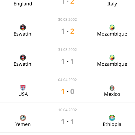
1
2
-
England
Italy
30.03.2002
1
2
-
Eswatini
Mozambique
31.03.2002
1
1
-
Eswatini
Mozambique
04.04.2002
1
0
-
USA
Mexico
10.04.2002
1
1
-
Yemen
Ethiopia