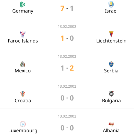
7
1
-
Germany
Israel
13.02.2002
1
0
-
Faroe Islands
Liechtenstein
13.02.2002
1
2
-
Mexico
Serbia
13.02.2002
0
0
-
Croatia
Bulgaria
13.02.2002
0
0
-
Luxembourg
Albania