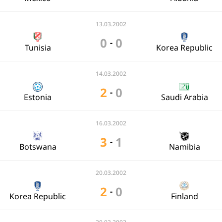
13.03.2002
0
0
-
Tunisia
Korea Republic
14.03.2002
2
0
-
Estonia
Saudi Arabia
16.03.2002
3
1
-
Botswana
Namibia
20.03.2002
2
0
-
Korea Republic
Finland