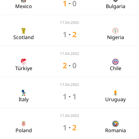
1
0
-
Mexico
Bulgaria
17.04.2002
1
2
-
Scotland
Nigeria
17.04.2002
2
0
-
Türkiye
Chile
17.04.2002
1
1
-
Italy
Uruguay
17.04.2002
1
2
-
Poland
Romania