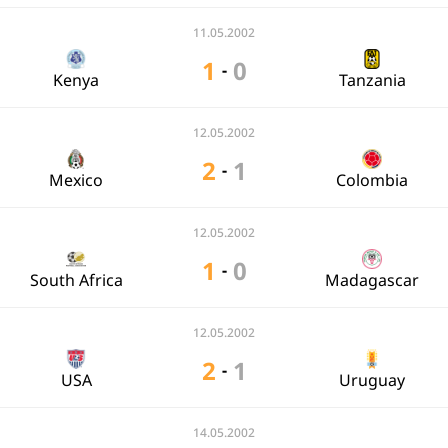
11.05.2002
1
0
-
Kenya
Tanzania
12.05.2002
2
1
-
Mexico
Colombia
12.05.2002
1
0
-
South Africa
Madagascar
12.05.2002
2
1
-
USA
Uruguay
14.05.2002