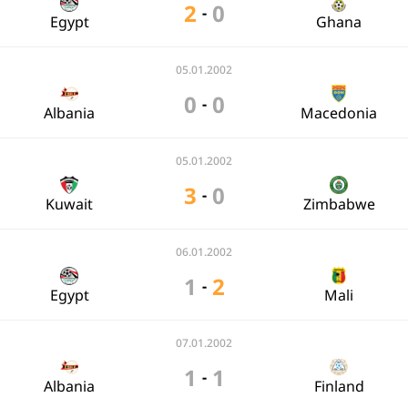
2
0
-
Egypt
Ghana
05.01.2002
0
0
-
Albania
Macedonia
05.01.2002
3
0
-
Kuwait
Zimbabwe
06.01.2002
1
2
-
Egypt
Mali
07.01.2002
1
1
-
Albania
Finland