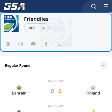
Friendlies
2002
Regular Round
04.01.2002
0
2
-
Bahrain
Finland
04.01.2002