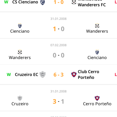
1 - 0
W
CS Cienciano
L
Wanderers FC
31.01.2008
1
0
-
Cienciano
Wanderers
07.02.2008
0
0
-
Wanderers
Cienciano
Club Cerro
6 - 3
W
Cruzeiro EC
L
Porteño
31.01.2008
3
1
-
Cruzeiro
Cerro Porteño