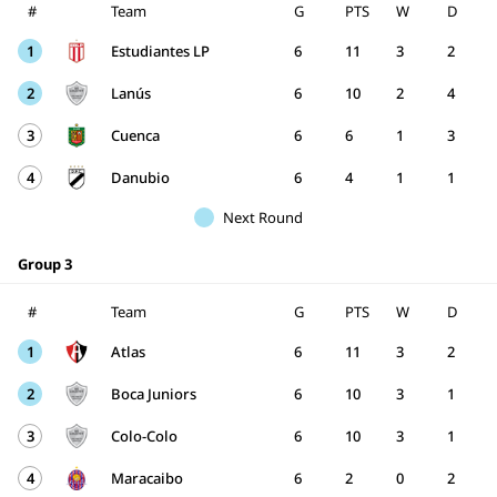
#
Team
G
PTS
W
D
1
Estudiantes LP
6
11
3
2
2
Lanús
6
10
2
4
3
Cuenca
6
6
1
3
4
Danubio
6
4
1
1
Next Round
Group 3
#
Team
G
PTS
W
D
1
Atlas
6
11
3
2
2
Boca Juniors
6
10
3
1
3
Colo-Colo
6
10
3
1
4
Maracaibo
6
2
0
2