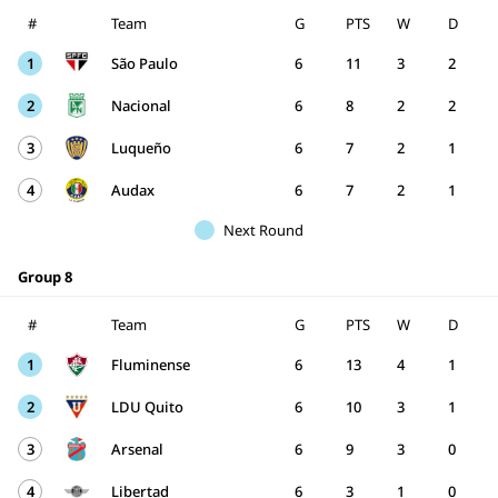
#
Team
G
PTS
W
D
1
São Paulo
6
11
3
2
2
Nacional
6
8
2
2
3
Luqueño
6
7
2
1
4
Audax
6
7
2
1
Next Round
Group 8
#
Team
G
PTS
W
D
1
Fluminense
6
13
4
1
2
LDU Quito
6
10
3
1
3
Arsenal
6
9
3
0
4
Libertad
6
3
1
0