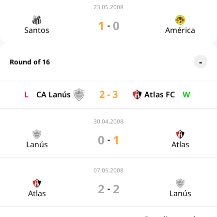
23.05.2008
1
0
-
Santos
América
Round of 16
2 - 3
L
CA Lanús
Atlas FC
W
30.04.2008
0
1
-
Lanús
Atlas
07.05.2008
2
2
-
Atlas
Lanús