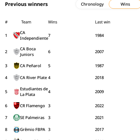
Previous winners
Chronology
Wins
#
Team
Wins
Last win
CA
1
7
1984
Independiente
CA Boca
2
6
2007
Juniors
3
CA Peñarol
5
1987
4
CA River Plate
4
2018
Estudiantes de
5
4
2009
La Plata
6
CR Flamengo
3
2022
7
SE Palmeiras
3
2021
8
Grêmio FBPA
3
2017