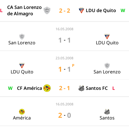
CA San Lorenzo
2 - 2
L
LDU de Quito
W
de Almagro
16.05.2008
1
1
-
San Lorenzo
LDU Quito
23.05.2008
P
1
1
-
LDU Quito
San Lorenzo
2 - 1
W
CF América
Santos FC
L
16.05.2008
2
0
-
América
Santos