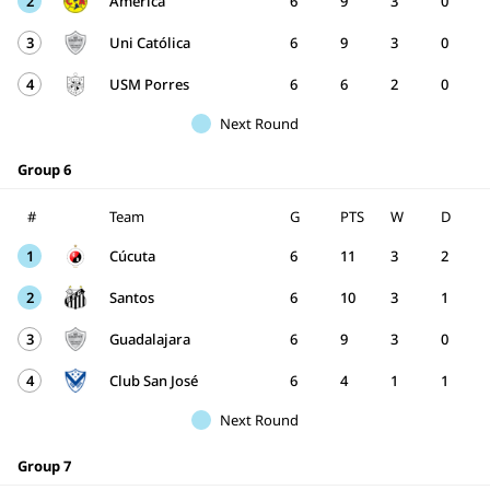
2
América
6
9
3
0
3
Uni Católica
6
9
3
0
4
USM Porres
6
6
2
0
Next Round
Group 6
#
Team
G
PTS
W
D
1
Cúcuta
6
11
3
2
2
Santos
6
10
3
1
3
Guadalajara
6
9
3
0
4
Club San José
6
4
1
1
Next Round
Group 7