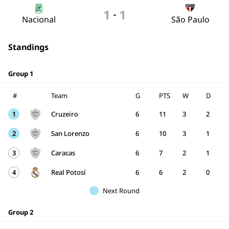
1
1
-
Nacional
São Paulo
Standings
Group 1
#
Team
G
PTS
W
D
1
Cruzeiro
6
11
3
2
2
San Lorenzo
6
10
3
1
3
Caracas
6
7
2
1
4
Real Potosí
6
6
2
0
Next Round
Group 2