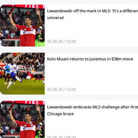
Lewandowski off the mark in MLS: ‘It's a differen
universe’
05.08.26 / 12:00
Kolo Muani returns to Juventus in €38m move
05.08.26 / 12:00
Lewandowski embraces MLS challenge after firs
Chicago brace
05.08.26 / 08:20