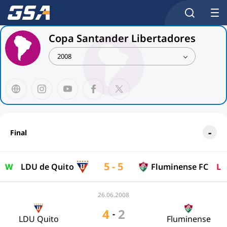
Copa Santander Libertadores
2008
Final
5 - 5
W
LDU de Quito
Fluminense FC
L
26.06.2008
4
2
-
LDU Quito
Fluminense