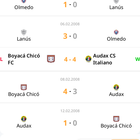
1
0
-
Olmedo
Lanús
06.02.2008
3
0
-
Lanús
Olmedo
Boyacá Chicó
Audax CS
4 - 4
L
W
FC
Italiano
08.02.2008
4
3
-
Boyacá Chicó
Audax
12.02.2008
1
0
-
Audax
Boyacá Chicó