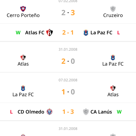
07.02.2008
2
3
-
Cerro Porteño
Cruzeiro
2 - 1
W
Atlas FC
La Paz FC
L
31.01.2008
2
0
-
Atlas
La Paz FC
07.02.2008
1
0
-
La Paz FC
Atlas
1 - 3
L
CD Olmedo
CA Lanús
W
31.01.2008