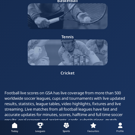
Basketball
Tennis
Cricket
Football live scores on GSA has live coverage from more than 500
worldwide soccer leagues, cups and tournaments with live updated
results, statistics, league tables, video highlights, fixtures and live
streaming. Live matches from all football leagues have fast and
accurate updates for minutes, scores, halftime and full time soccer
results, goal scorers and assistants, cards, substitutions, match
statistics and live stream. Video highlights are available for most
popular football leagues: Spain La Liga BBVA league and Copa del Rey ,
Today
Leagues
Sports
Favourites
Profile