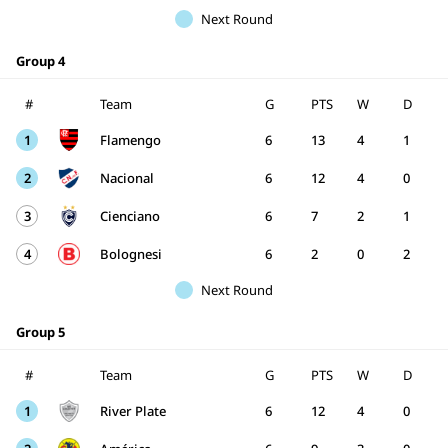
Next Round
Group 4
#
Team
G
PTS
W
D
1
Flamengo
6
13
4
1
2
Nacional
6
12
4
0
3
Cienciano
6
7
2
1
4
Bolognesi
6
2
0
2
Next Round
Group 5
#
Team
G
PTS
W
D
1
River Plate
6
12
4
0