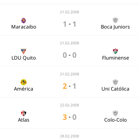
21.02.2008
1
1
-
Maracaibo
Boca Juniors
21.02.2008
0
0
-
LDU Quito
Fluminense
21.02.2008
2
1
-
América
Uni Católica
22.02.2008
3
0
-
Atlas
Colo-Colo
28.02.2008