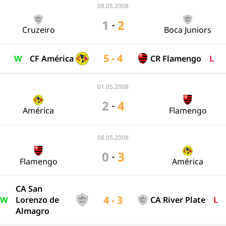
08.05.2008
1
2
-
Cruzeiro
Boca Juniors
5 - 4
W
CF América
CR Flamengo
L
01.05.2008
2
4
-
América
Flamengo
08.05.2008
0
3
-
Flamengo
América
CA San
4 - 3
W
Lorenzo de
CA River Plate
L
Almagro