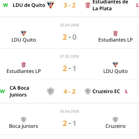
Estudiantes de
3 - 2
W
LDU de Quito
L
La Plata
30.04.2008
2
0
-
LDU Quito
Estudiantes LP
07.05.2008
2
1
-
Estudiantes LP
LDU Quito
CA Boca
4 - 2
W
Cruzeiro EC
L
Juniors
30.04.2008
2
1
-
Boca Juniors
Cruzeiro