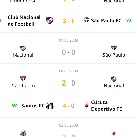
Fluminense
Nacional
Club Nacional
3 - 1
L
São Paulo FC
W
de Football
01.05.2008
0
0
-
Nacional
São Paulo
08.05.2008
2
0
-
São Paulo
Nacional
Cúcuta
4 - 0
W
Santos FC
L
Deportivo FC
02.05.2008
2
0
-