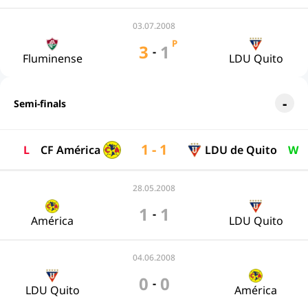
03.07.2008
P
3
1
-
Fluminense
LDU Quito
Semi-finals
1 - 1
L
CF América
LDU de Quito
W
28.05.2008
1
1
-
América
LDU Quito
04.06.2008
0
0
-
LDU Quito
América